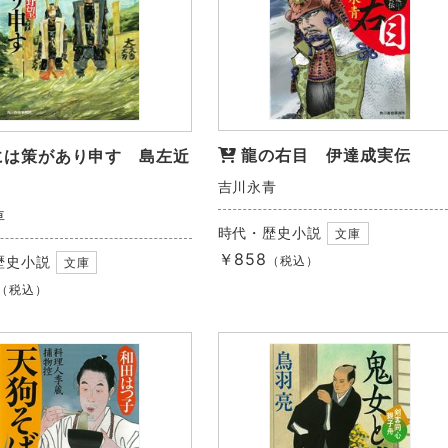
龍の右目 伊達成実伝
には策があり申す 島左近
吉川永青
車
時代・歴史小説
文庫
￥858
歴史小説
（税込）
文庫
（税込）