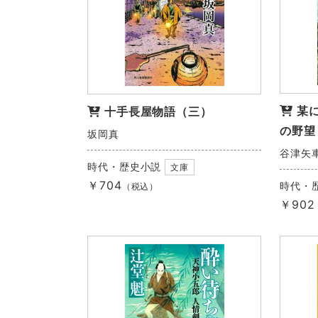
某
十手長屋物語（三）
の野望
坂岡真
谷津矢
時代・歴史小説
文庫
￥704
時代・
（税込）
￥902