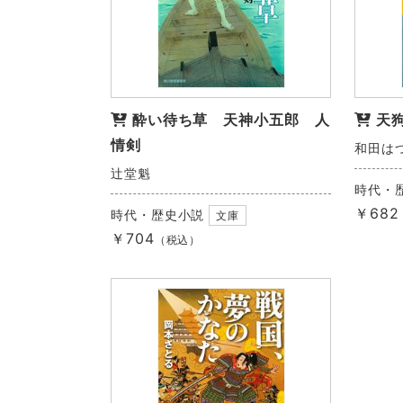
酔い待ち草 天神小五郎 人
天
情剣
和田は
辻堂魁
時代・
￥682
時代・歴史小説
文庫
￥704
（税込）