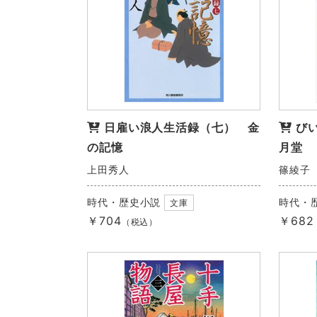
日雇い浪人生活録（七） 金
び
の記憶
月堂
上田秀人
篠綾子
時代・歴史小説
時代・
文庫
￥704
￥682
（税込）