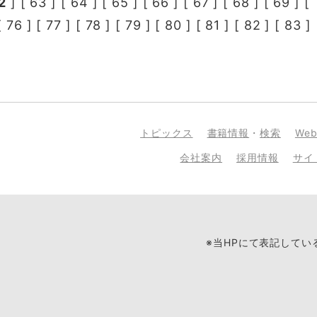
2
] [
63
] [
64
] [
65
] [
66
] [
67
] [
68
] [
69
] [
[
76
] [
77
] [
78
] [
79
] [
80
] [
81
] [
82
] [
83
] 
トピックス
書籍情報
・
検索
We
会社案内
採用情報
サイ
※当HPにて表記して