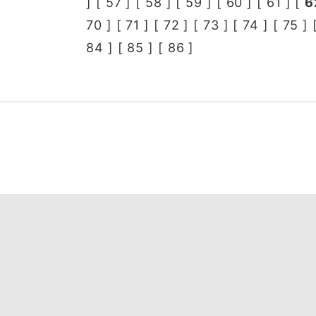
] [
57
] [
58
] [
59
] [
60
] [
61
] [
6
70
] [
71
] [
72
] [
73
] [
74
] [
75
] 
84
] [
85
] [
86
]