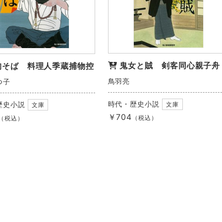
鬼女と賊 剣客同心親子舟
狗そば 料理人季蔵捕物控
鳥羽亮
つ子
時代・歴史小説
歴史小説
文庫
文庫
￥704
（税込）
（税込）