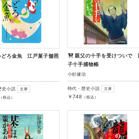
親父の十手を受けついで 
いどろ金魚 江戸菓子舗照
子十手捕物帳
小杉健治
時代・歴史小説
歴史小説
文庫
文庫
￥748
（税込）
（税込）