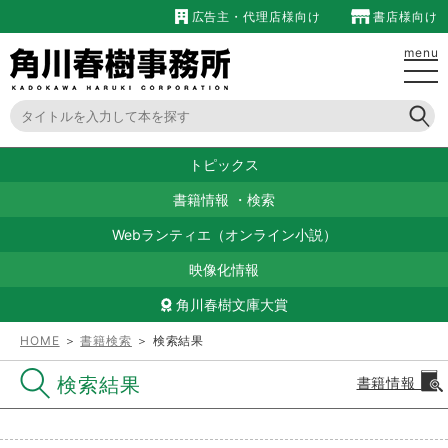
広告主・代理店様向け
書店様向け
menu
トピックス
書籍情報
・
検索
Webランティエ（オンライン小説）
映像化情報
角川春樹文庫大賞
HOME
＞
書籍検索
＞ 検索結果
検索結果
書籍情報