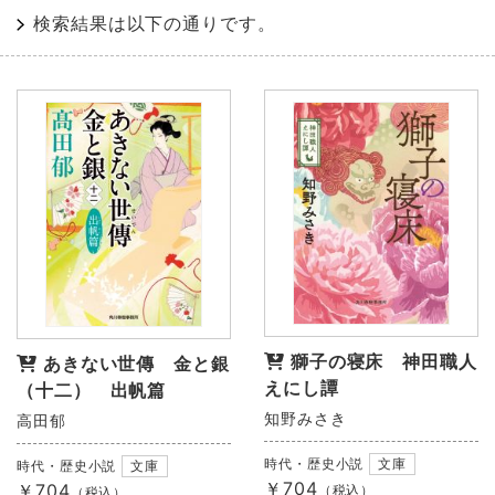
検索結果は以下の通りです。
獅子の寝床 神田職人
あきない世傳 金と銀
えにし譚
（十二） 出帆篇
知野みさき
高田郁
時代・歴史小説
文庫
時代・歴史小説
文庫
￥704
￥704
（税込）
（税込）