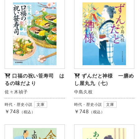
口福の祝い笹寿司 は
ずんだと神様 一膳め
るの味だより
し屋丸九（七）
佐々木禎子
中島久枝
時代・歴史小説
文庫
時代・歴史小説
文庫
￥748
￥748
（税込）
（税込）