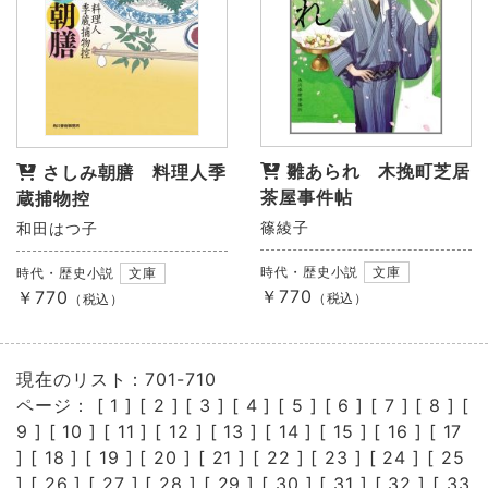
雛あられ 木挽町芝居
さしみ朝膳 料理人季
茶屋事件帖
蔵捕物控
篠綾子
和田はつ子
時代・歴史小説
文庫
時代・歴史小説
文庫
￥770
￥770
（税込）
（税込）
現在のリスト：701-710
ページ： [
1
] [
2
] [
3
] [
4
] [
5
] [
6
] [
7
] [
8
] [
9
] [
10
] [
11
] [
12
] [
13
] [
14
] [
15
] [
16
] [
17
] [
18
] [
19
] [
20
] [
21
] [
22
] [
23
] [
24
] [
25
] [
26
] [
27
] [
28
] [
29
] [
30
] [
31
] [
32
] [
33