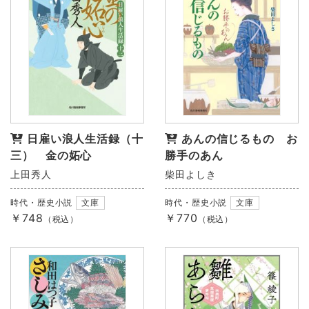
日雇い浪人生活録（十
あんの信じるもの お
三） 金の妬心
勝手のあん
上田秀人
柴田よしき
時代・歴史小説
文庫
時代・歴史小説
文庫
￥748
￥770
（税込）
（税込）