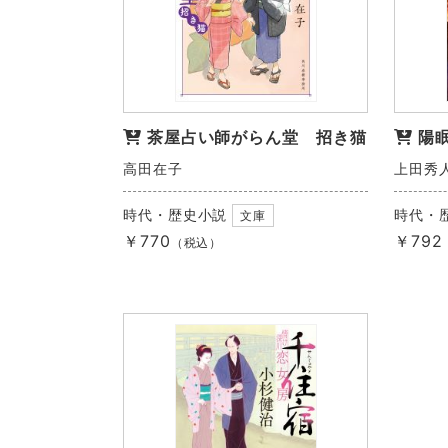
茶屋占い師がらん堂 招き猫
陽
高田在子
上田秀
時代・歴史小説
時代・
文庫
￥770
￥792
（税込）