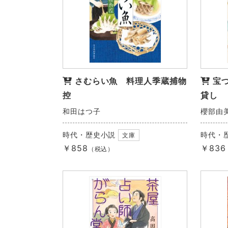
さむらい魚 料理人季蔵捕物
宝
控
貸し
和田はつ子
櫻部由
時代・歴史小説
時代・
文庫
￥858
￥836
（税込）