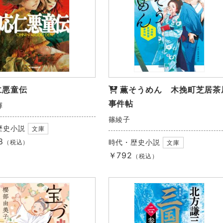
仁悪童伝
薫そうめん 木挽町芝居茶
事件帖
輝
篠綾子
歴史小説
文庫
8
時代・歴史小説
（税込）
文庫
￥792
（税込）