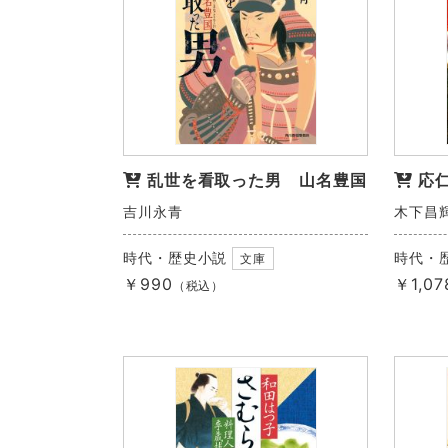
乱世を看取った男 山名豊国
応
吉川永青
木下昌
時代・歴史小説
時代・
文庫
￥990
￥1,07
（税込）