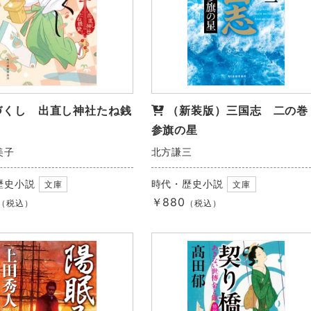
づくし 出直し神社たね銭
（新装版）三国志 二の
参旗の星
美子
北方謙三
歴史小説
時代・歴史小説
文庫
文庫
￥880
（税込）
（税込）