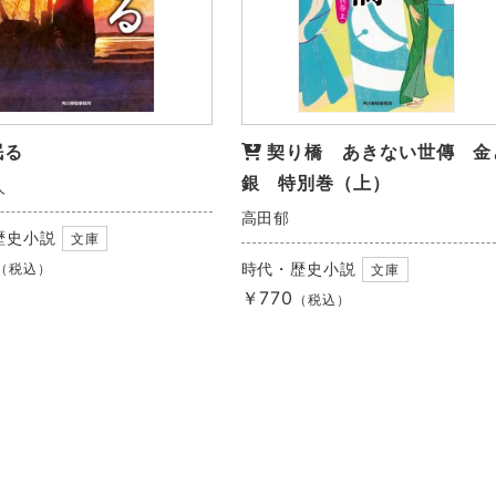
眠る
契り橋 あきない世傳 金
銀 特別巻（上）
人
高田郁
歴史小説
文庫
時代・歴史小説
（税込）
文庫
￥770
（税込）