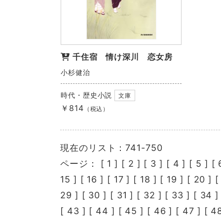
千住宿 情け深川 恋女房
小杉健治
時代・歴史小説
文庫
￥814
（税込）
現在のリスト：741-750
ページ： [
1
] [
2
] [
3
] [
4
] [
5
] [
15
] [
16
] [
17
] [
18
] [
19
] [
20
] 
29
] [
30
] [
31
] [
32
] [
33
] [
34
]
[
43
] [
44
] [
45
] [
46
] [
47
] [
4