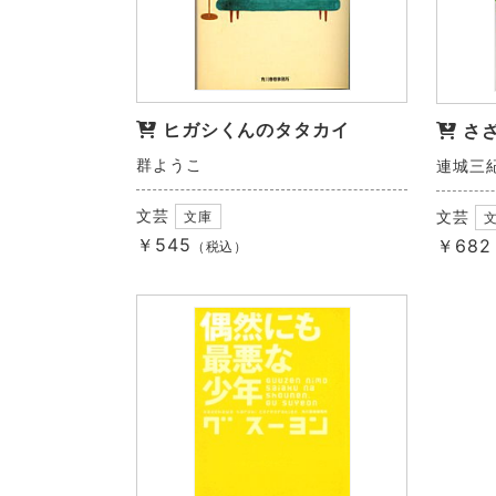
ヒガシくんのタタカイ
さ
群ようこ
連城三
文芸
文芸
文庫
￥545
￥682
（税込）