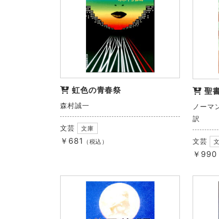
虹色の青春祭
聖
森村誠一
ノーマ
訳
文芸
文庫
￥681
文芸
（税込）
￥990