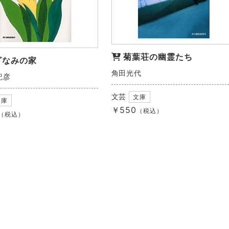
菊葉荘の幽霊たち
ざなみの家
角田光代
紀彦
文芸
文庫
文庫
￥550
（税込）
（税込）