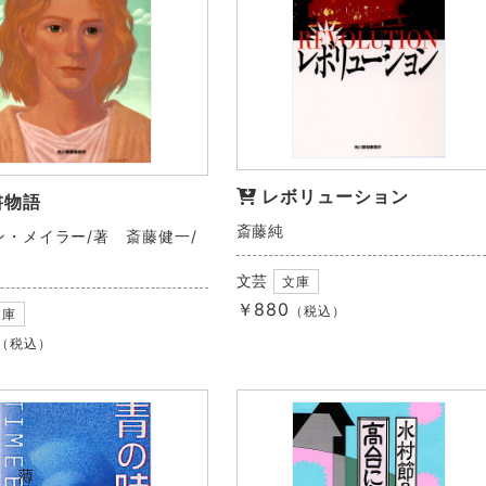
レボリューション
書物語
斎藤純
ン・メイラー/著 斎藤健一/
文芸
文庫
￥880
（税込）
文庫
（税込）