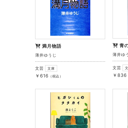
青の
満月物語
薄井ゆ
薄井ゆうじ
文芸
文芸
文庫
￥836
￥616
（税込）