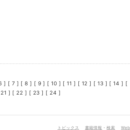
6
] [
7
] [
8
] [
9
] [
10
] [
11
] [
12
] [
13
] [
14
] [
[
21
] [
22
] [
23
] [
24
]
トピックス
書籍情報
・
検索
We