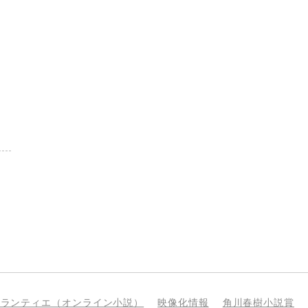
bランティエ（オンライン小説）
映像化情報
角川春樹小説賞