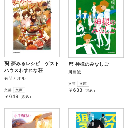
夢みるレシピ ゲスト
神様のみなしご
ハウスわすれな荘
川島誠
有間カオル
文芸
文庫
￥638
文芸
文庫
（税込）
￥649
（税込）