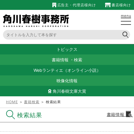
広告主・代理店様向け
書店様向け
menu
トピックス
書籍情報
・
検索
Webランティエ（オンライン小説）
映像化情報
角川春樹文庫大賞
HOME
＞
書籍検索
＞ 検索結果
検索結果
書籍情報