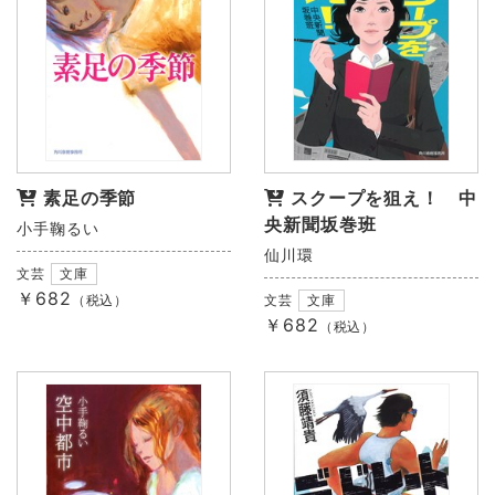
素足の季節
スクープを狙え！ 中
央新聞坂巻班
小手鞠るい
仙川環
文芸
文庫
￥682
（税込）
文芸
文庫
￥682
（税込）