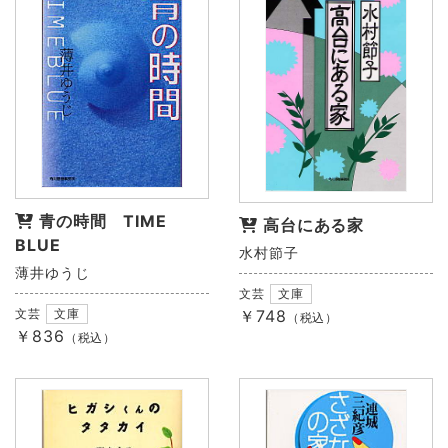
青の時間 TIME
高台にある家
BLUE
水村節子
薄井ゆうじ
文芸
文庫
文芸
文庫
￥748
（税込）
￥836
（税込）