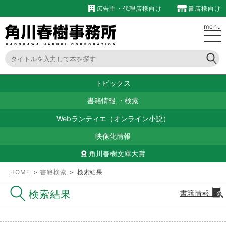
広告主・代理店様向け
書店様向け
menu
トピックス
書籍情報
・
検索
Webランティエ（オンライン小説）
映像化情報
角川春樹文庫大賞
HOME
＞
書籍検索
＞ 検索結果
検索結果
書籍情報