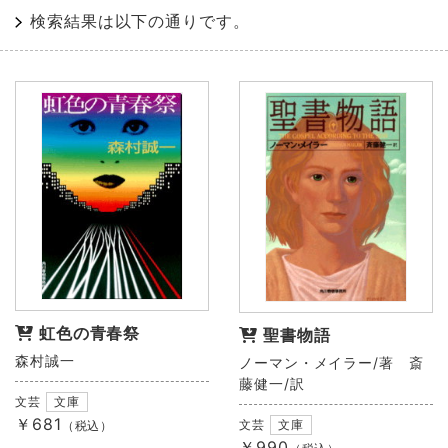
検索結果は以下の通りです。
虹色の青春祭
聖書物語
森村誠一
ノーマン・メイラー/著 斎
藤健一/訳
文芸
文庫
￥681
文芸
文庫
（税込）
￥990