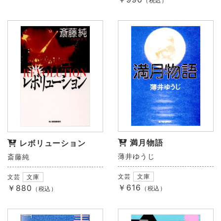
（税込）
満月物語
レボリューション
薄井ゆうじ
斎藤純
文芸
文庫
文芸
文庫
￥616
￥880
（税込）
（税込）