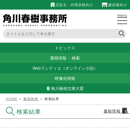
広告主・代理店様向け
書店様向け
menu
トピックス
書籍情報
・
検索
Webランティエ（オンライン小説）
映像化情報
角川春樹文庫大賞
HOME
＞
書籍検索
＞ 検索結果
検索結果
書籍情報