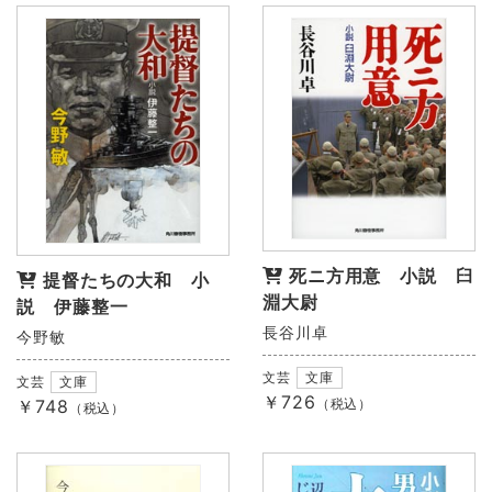
死ニ方用意 小説 臼
提督たちの大和 小
淵大尉
説 伊藤整一
長谷川卓
今野敏
文芸
文庫
文芸
文庫
￥726
（税込）
￥748
（税込）