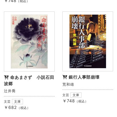
￥748
（税込）
銀行人事部崩壊
命あまさず 小説石田
波郷
荒和雄
辻井喬
文芸
文庫
￥748
（税込）
文芸
文庫
￥682
（税込）