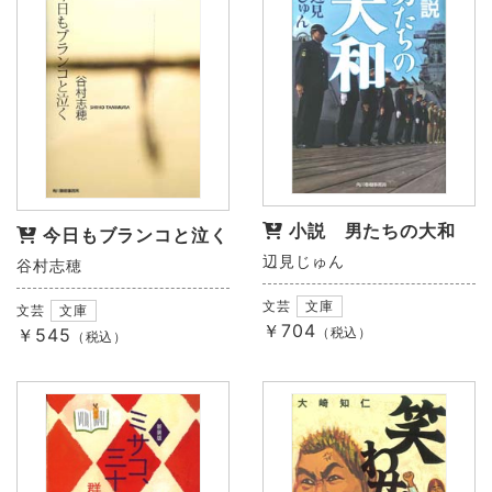
小説 男たちの大和
今日もブランコと泣く
辺見じゅん
谷村志穂
文芸
文庫
文芸
文庫
￥704
（税込）
￥545
（税込）