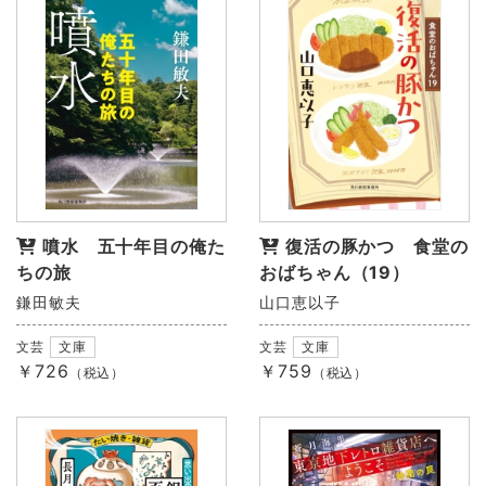
噴水 五十年目の俺た
復活の豚かつ 食堂の
ちの旅
おばちゃん（19）
鎌田敏夫
山口恵以子
文芸
文庫
文芸
文庫
￥726
￥759
（税込）
（税込）