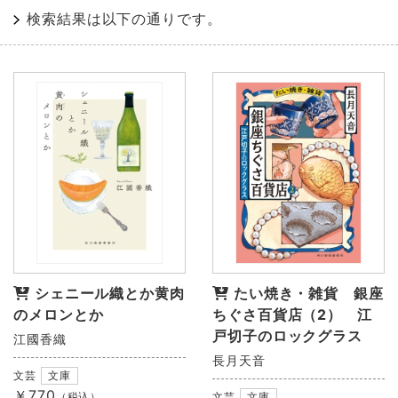
検索結果は以下の通りです。
シェニール織とか黄肉
たい焼き・雑貨 銀座
のメロンとか
ちぐさ百貨店（2） 江
戸切子のロックグラス
江國香織
長月天音
文芸
文庫
￥770
（税込）
文芸
文庫