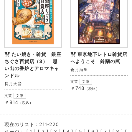
たい焼き・雑貨 銀座
東京地下レトロ雑貨店
ちぐさ百貨店（3） 思
へようこそ 鈴蘭の罠
い出の香炉とアロマキャ
蒼月海里
ンドル
文芸
文庫
長月天音
￥748
（税込）
文芸
文庫
￥814
（税込）
現在のリスト：211-220
ページ： [
1
] [
2
] [
3
] [
4
] [
5
] [
6
] [
7
] [
8
] [