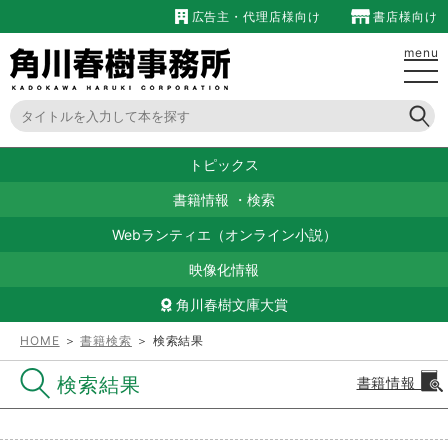
広告主・代理店様向け
書店様向け
menu
トピックス
書籍情報
・
検索
Webランティエ（オンライン小説）
映像化情報
角川春樹文庫大賞
HOME
＞
書籍検索
＞ 検索結果
検索結果
書籍情報