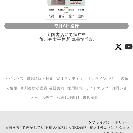
毎月8日発行
全国書店にて頒布中
角川春樹事務所 読書情報誌
トピックス
書籍情報
・
検索
Webランティエ（オンライン小説）
映像
化情報
角川春樹小説賞
会社案内
採用情報
サイトマップ
お問い合
わせ
広告主・代理店様向け
書店様向け
プライバシーポリシー
※当HPにて表記している税込価格は＜本体価格+税＞1円以下は四捨五入
したものです。