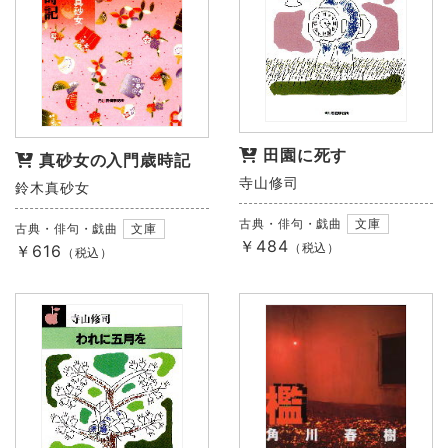
田園に死す
真砂女の入門歳時記
寺山修司
鈴木真砂女
古典・俳句・戯曲
文庫
古典・俳句・戯曲
文庫
￥484
（税込）
￥616
（税込）