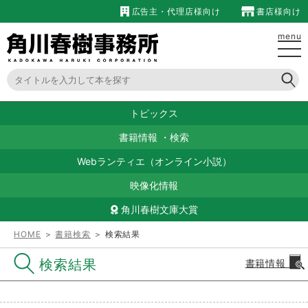
広告主・代理店様向け
書店様向け
menu
トピックス
書籍情報
・
検索
Webランティエ（オンライン小説）
映像化情報
角川春樹文庫大賞
HOME
＞
書籍検索
＞ 検索結果
検索結果
書籍情報