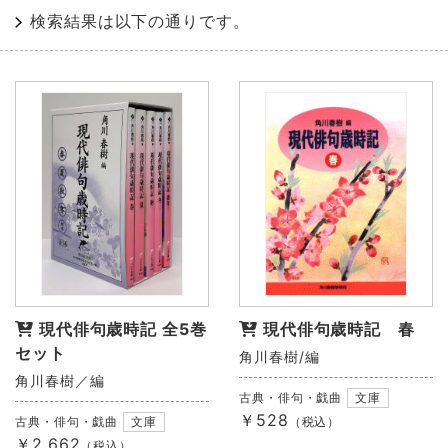
検索結果は以下の通りです。
現代俳句歳時記 全5巻
現代俳句歳時記 春
セット
角川春樹/編
角川春樹／編
古典・俳句・戯曲
文庫
￥528
古典・俳句・戯曲
文庫
（税込）
￥2,662
（税込）