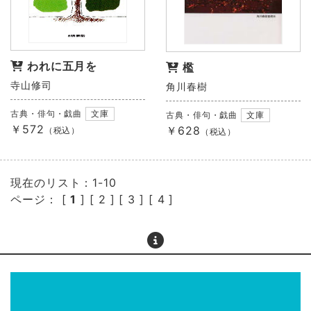
われに五月を
檻
寺山修司
角川春樹
古典・俳句・戯曲
文庫
古典・俳句・戯曲
文庫
￥572
￥628
（税込）
（税込）
現在のリスト：1-10
ページ： [
1
] [
2
] [
3
] [
4
]