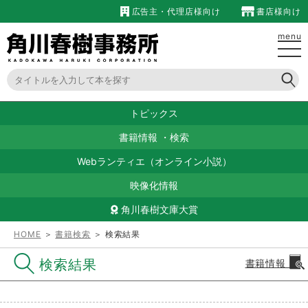
広告主・代理店様向け
書店様向け
menu
トピックス
書籍情報
・
検索
Webランティエ（オンライン小説）
映像化情報
角川春樹文庫大賞
HOME
＞
書籍検索
＞ 検索結果
検索結果
書籍情報