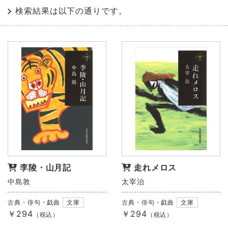
検索結果は以下の通りです。
李陵・山月記
走れメロス
中島敦
太宰治
古典・俳句・戯曲
文庫
古典・俳句・戯曲
文庫
￥294
￥294
（税込）
（税込）