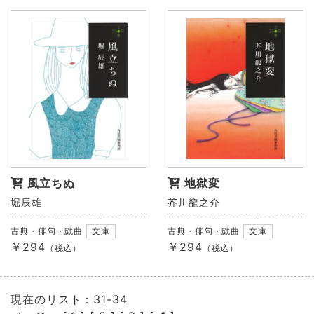
風立ちぬ
地獄変
堀辰雄
芥川龍之介
古典・俳句・戯曲
文庫
古典・俳句・戯曲
文庫
￥294
￥294
（税込）
（税込）
現在のリスト：31-34