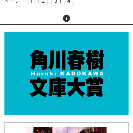
ページ： [
1
] [
2
] [
3
] [
4
]