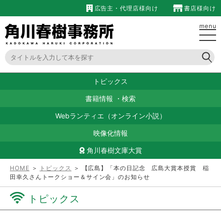
広告主・代理店様向け
書店様向け
menu
トピックス
書籍情報
・
検索
Webランティエ（オンライン小説）
映像化情報
角川春樹文庫大賞
HOME
＞
トピックス
＞ 【広島】「本の日記念 広島大賞本授賞 稲
田幸久さんトークショー＆サイン会」のお知らせ
トピックス