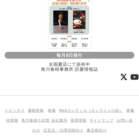
毎月8日発行
全国書店にて頒布中
角川春樹事務所 読書情報誌
トピックス
書籍情報
・
検索
Webランティエ（オンライン小説）
映像
化情報
角川春樹小説賞
会社案内
採用情報
サイトマップ
お問い合
わせ
広告主・代理店様向け
書店様向け