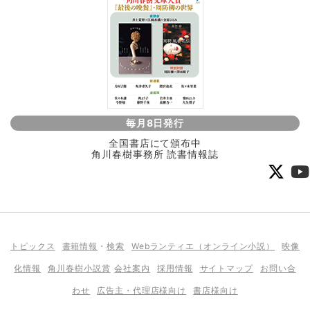
毎月8日発行
全国書店にて頒布中
角川春樹事務所 読書情報誌
トピックス
書籍情報
・
検索
Webランティエ（オンライン小説）
映像
化情報
角川春樹小説賞
会社案内
採用情報
サイトマップ
お問い合
わせ
広告主・代理店様向け
書店様向け