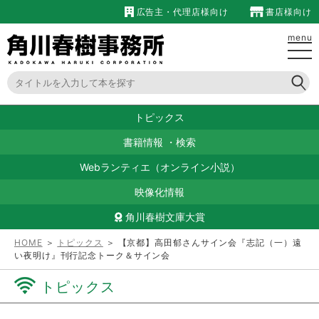
広告主・代理店様向け
書店様向け
menu
トピックス
書籍情報
・
検索
Webランティエ（オンライン小説）
映像化情報
角川春樹文庫大賞
HOME
＞
トピックス
＞ 【京都】高田郁さんサイン会『志記（一）遠
い夜明け』刊行記念トーク＆サイン会
トピックス