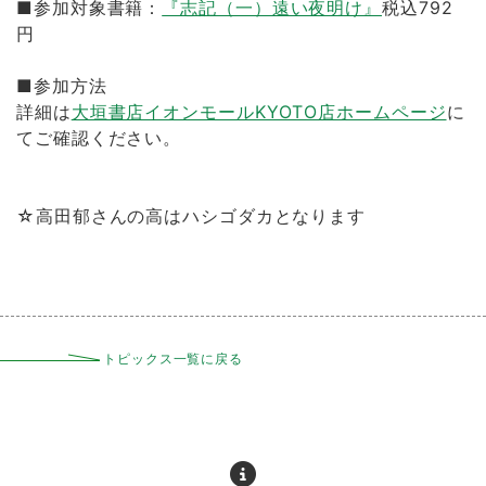
■参加対象書籍：
『志記（一）遠い夜明け』
税込792
円
■参加方法
詳細は
大垣書店イオンモールKYOTO店ホームページ
に
てご確認ください。
☆高田郁さんの高はハシゴダカとなります
トピックス一覧に戻る