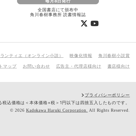
毎月8日発行
全国書店にて頒布中
角川春樹事務所 読書情報誌
bランティエ（オンライン小説）
映像化情報
角川春樹小説賞
トマップ
お問い合わせ
広告主・代理店様向け
書店様向け
プライバシーポリシー
いる税込価格は＜本体価格+税＞1円以下は四捨五入したものです。
©
2026
Kadokawa Haruki Corporation.
All Rights Reserved.