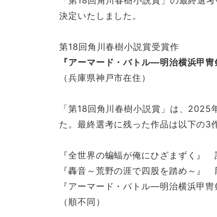
「第18回角川春樹小説賞」の最終選考
決定いたしました。
第18回角川春樹小説賞受賞作
『アーマード・バトル―明治横浜甲冑
（兵庫県神戸市在住）
「第18回角川春樹小説賞」は、2025
た。最終選考に残った作品は以下の3
『全世界の蝙蝠が俺にひざまずく』 
『轟音～荒野の涯で四股を踏め～』 
『アーマード・バトル―明治横浜甲冑
（順不同）