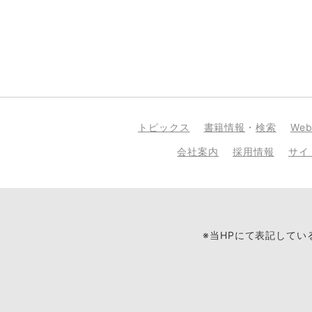
トピックス
書籍情報
・
検索
We
会社案内
採用情報
サイ
※当HPにて表記して