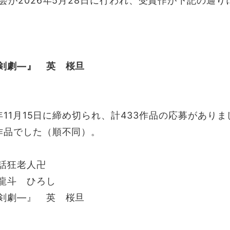
会が2026年5月28日に行われ、受賞作が下記の通り
剣劇―』 英 桜旦
年11月15日に締め切られ、計433作品の応募がありま
作品でした（順不同）。
話狂老人卍
龍斗 ひろし
剣劇―』 英 桜旦