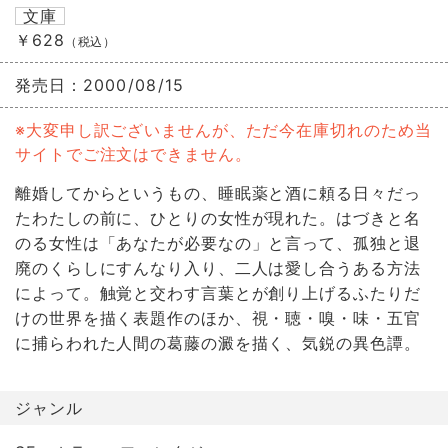
文庫
￥628
（税込）
発売日：
2000/08/15
※大変申し訳ございませんが、ただ今在庫切れのため当
サイトでご注文はできません。
離婚してからというもの、睡眠薬と酒に頼る日々だっ
たわたしの前に、ひとりの女性が現れた。はづきと名
のる女性は「あなたが必要なの」と言って、孤独と退
廃のくらしにすんなり入り、二人は愛し合うある方法
によって。触覚と交わす言葉とが創り上げるふたりだ
けの世界を描く表題作のほか、視・聴・嗅・味・五官
に捕らわれた人間の葛藤の澱を描く、気鋭の異色譚。
ジャンル