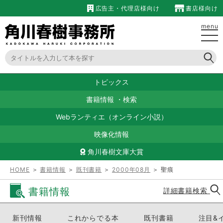
広告主・代理店様向け
書店様向け
menu
トピックス
書籍情報
・
検索
Webランティエ（オンライン小説）
映像化情報
角川春樹文庫大賞
HOME
＞
書籍情報
＞
既刊書籍
＞
2000年08月
＞ 聖痕
書籍情報
詳細書籍検索
新刊情報
これからでる本
既刊書籍
注目&