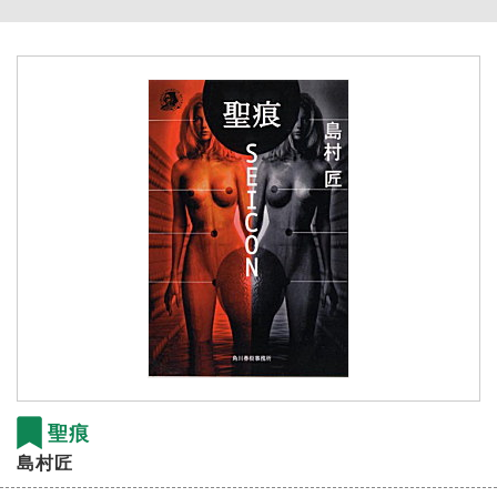
聖痕
島村匠