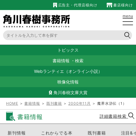
広告主・代理店様向け
書店様向け
menu
トピックス
書籍情報
・
検索
Webランティエ（オンライン小説）
映像化情報
角川春樹文庫大賞
HOME
＞
書籍情報
＞
既刊書籍
＞
2000年11月
＞ 魔界水滸伝（1）
書籍情報
詳細書籍検索
新刊情報
これからでる本
既刊書籍
注目&