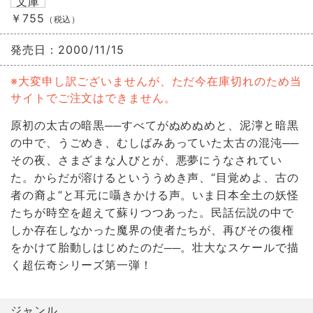
文庫
￥755
（税込）
発売日：
2000/11/15
※大変申し訳ございませんが、ただ今在庫切れのため当
サイトでご注文はできません。
原初の太古の暗黒──すべてがぬめぬめと、泥濘と暗黒
の中で、うごめき、むしばみあっていた太古の混沌──
その夜、さまざまな人びとが、悪夢にうなされてい
た。からだが溶けるといううめき声、“目覚めよ、古の
者の裔よ”と耳元に囁きかける声。いま日本全土の妖怪
たちが時空を超えて蘇りつつあった。民話伝説の中で
しか存在しなかった魔界の使者たちが、再びその復権
をかけて胎動しはじめたのだ──。壮大なスケールで描
く超伝奇シリーズ第一弾！
ジャンル