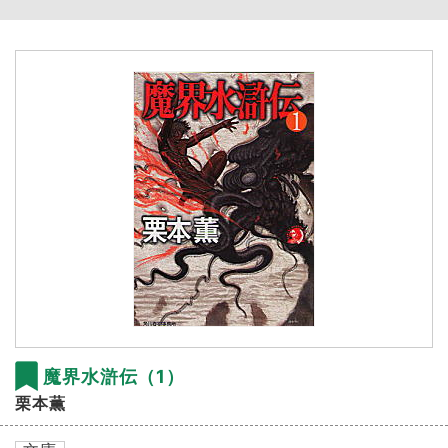
魔界水滸伝（1）
栗本薫