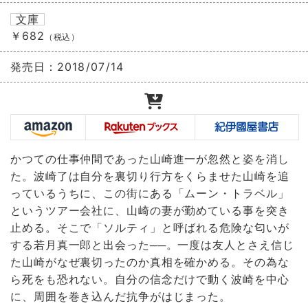
文庫
￥682
（税込）
発売日：
2018/07/14
かつての仕事仲間であった山崎進一が忽然と姿を消し
た。波崎了は自分を裏切り行方をくらませた山崎を追
っているうちに、この街にある「ムーン・トラベル」
というツアー会社に、山崎の妻が勤めている事を突き
止める。そこで「ソルティ」と呼ばれる危険な匂いが
する若月真一郎と出会った──。一度は友人とさえ信じ
た山崎がなぜ裏切ったのか真相を確かめる。その為な
ら死をも恐れない。自分の信念だけで動く波崎を中心
に、周囲を巻き込んだ抗争がはじまった。