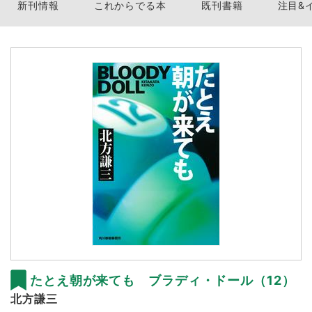
新刊情報
これからでる本
既刊書籍
注目&
たとえ朝が来ても ブラディ・ドール（12）
北方謙三