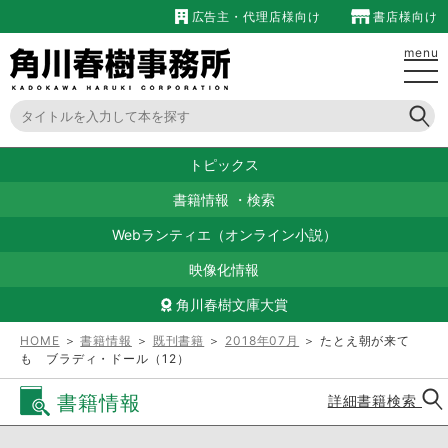
広告主・代理店様向け
書店様向け
menu
トピックス
書籍情報
・
検索
Webランティエ（オンライン小説）
映像化情報
角川春樹文庫大賞
HOME
＞
書籍情報
＞
既刊書籍
＞
2018年07月
＞ たとえ朝が来て
も ブラディ・ドール（12）
書籍情報
詳細書籍検索